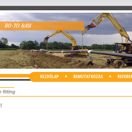
BO-TO BAU
KEZDŐLAP
BEMUTATKOZÁS
REFERE
 fitting
!