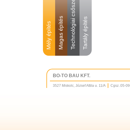
Technológiai csőszerelés
Magas építés
Tartály építés
Mély építés
BO-TO BAU KFT.
|
3527 Miskolc, József Attila u. 11/A
Cgsz.:05-0