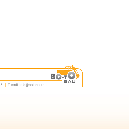
|
 25
E-mail: info@botobau.hu